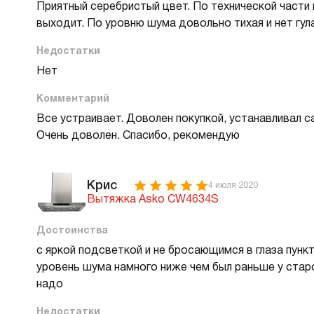
Приятный серебристый цвет. По технической части в
В
выходит. По уровню шума довольно тихая и нет гул
в
Р
Недостатки
Нет
Х
Комментарий
О
Все устраивает. Доволен покупкой, устанавливал с
Д
Очень доволен. Спасибо, рекомендую
В
В
М
Крис
4 июля 2020
Вытяжка Asko CW4634S
В
Достоинства
Cr
с яркой подсветкой и не бросающимся в глаза пункт
Б
уровень шума намного ниже чем был раньше у старо
В
надо
В
Недостатки