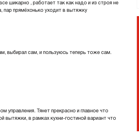
се шикарно , работает так как надо и из строя не
страиваемые с отводом в
Итальянские
а, пар прямёхонько уходит в вытяжку
ентиляцию
азмером 120 см
олодильники
Винные шкафы
днокамерные
ам, выбирал сам, и пользуюсь теперь тоже сам.
вухкамерные
страиваемые
инные шкафы
орозильники
акууматоры
aft
ом управления. Тянет прекрасно и главное что
ытовые вакууматоры
й вытяжки, в рамках кухни-гостиной вариант что
страиваемые вакууматоры
акууматоры Elements