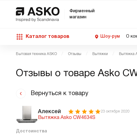
Фирменный
магазин
Каталог товаров
Шоу-рум
О ко
Бытовая техника ASKO
Отзывы
Вытяжки
Вытяжка 
П
С
С
Д
Техника для кухни
Отзывы о товаре
Asko CW
п
Ш
О
О
С
Д
В
М
Уход за бельем
Вернуться к товару
П
Б
П
Д
Asko Professional
Алексей
23 октября 2020
Вытяжка Asko CW4634S
В
Д
В
Достоинства
Аксессуары
В