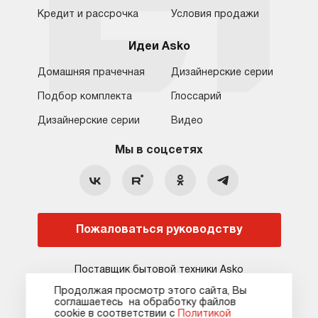
Кредит и рассрочка
Условия продажи
Идеи Asko
Домашняя прачечная
Дизайнерские серии
Подбор комплекта
Глоссарий
Обратная связь
Москва
Дизайнерские серии
Видео
Москва
8 (800) 555-17-98
8 (495) 646-09-31
Мы в соцсетях
Санкт-Петербург
Бесплатно для регионов
Ежедневно с 10:00 до 21:00
hello@asko-shop.ru
Краснодар
О компании
Ремонт
Ростов-на-Дону
Пожаловаться руководству
Оплата
Контакты
Доставка
Статьи и акции
Поставщик бытовой техники Asko
Сервисные центры
Кредит и рассрочка
Продолжая просмотр этого сайта, Вы
соглашаетесь на обработку файлов
Гарантия
Карта сайта
сооkie в соответствии с
Политикой