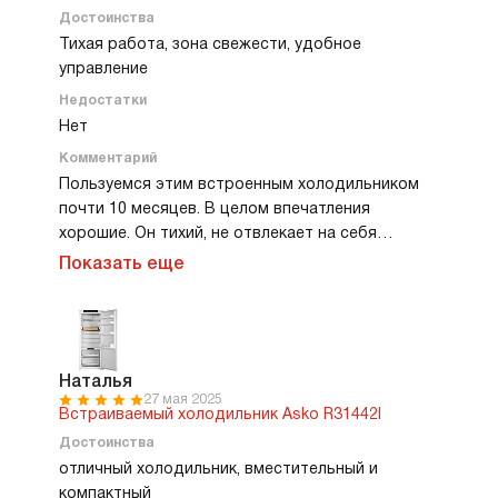
Достоинства
Тихая работа, зона свежести, удобное
управление
Недостатки
Нет
Комментарий
Пользуемся этим встроенным холодильником
почти 10 месяцев. В целом впечатления
хорошие. Он тихий, не отвлекает на себя
внимание даже в гостиной кухне, и равномерно
Показать еще
охлаждает продукты. LED подсветка мягкая,
вечером не режет глаз. Зона свежести
действительно помогает хранить овощи и
зелень дольше. Зелень живет прямо заметно
дольше, чем в старом. Управление понятное,
Наталья
27 мая 2025
сенсорные кнопки реагируют быстро. Дизайн
Встраиваемый холодильник Asko R31442I
аккуратно вписывается в кухню благодаря
Достоинства
особому монтажу «door on door». Минусов
отличный холодильник, вместительный и
особых не заметили, холодильник справляется с
компактный