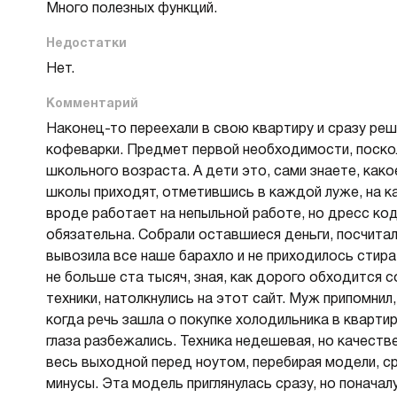
Много полезных функций.
В
в
Недостатки
Р
Нет.
Комментарий
Х
Наконец-то переехали в свою квартиру и сразу ре
О
кофеварки. Предмет первой необходимости, поско
Д
школьного возраста. А дети это, сами знаете, како
В
школы приходят, отметившись в каждой луже, на ка
В
вроде работает на непыльной работе, но дресс ко
М
обязательна. Собрали оставшиеся деньги, посчита
вывозила все наше барахло и не приходилось стир
В
не больше ста тысяч, зная, как дорого обходится 
Cr
техники, натолкнулись на этот сайт. Муж припомнил
Б
когда речь зашла о покупке холодильника в квартир
В
глаза разбежались. Техника недешевая, но качеств
В
весь выходной перед ноутом, перебирая модели, ср
минусы. Эта модель приглянулась сразу, но поначал