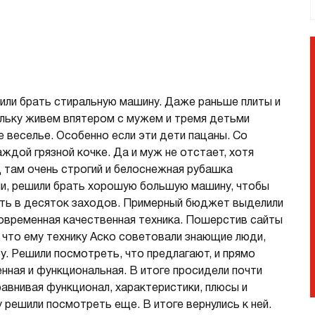
страиваемые с отводом в
Итальянские
ентиляцию
азмером 120 см
олодильники
Винные шкафы
шили брать стиральную машину. Даже раньше плиты и
днокамерные
льку живем впятером с мужем и тремя детьми
вухкамерные
е веселье. Особенно если эти дети пацаны. Со
страиваемые
ждой грязной кочке. Да и муж не отстает, хотя
инные шкафы
д там очень строгий и белоснежная рубашка
орозильники
ли, решили брать хорошую большую машину, чтобы
ать в десяток заходов. Примерный бюджет выделили
акууматоры
современная качественная техника. Пошерстив сайты
aft
, что ему технику Аско советовали знающие люди,
ытовые вакууматоры
у. Решили посмотреть, что предлагают, и прямо
страиваемые вакууматоры
енная и функциональная. В итоге просидели почти
акууматоры Elements
авнивая функционал, характеристики, плюсы и
у решили посмотреть еще. В итоге вернулись к ней.