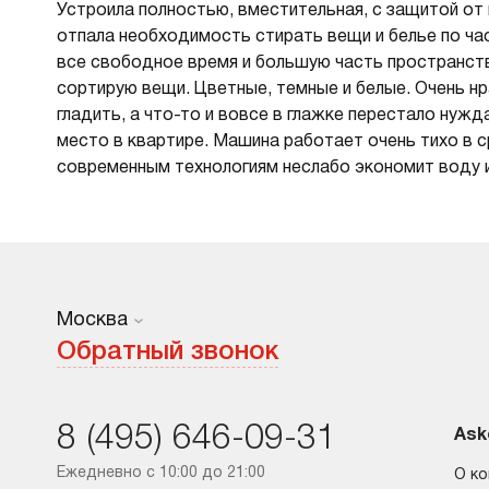
Устроила полностью, вместительная, с защитой от
отпала необходимость стирать вещи и белье по част
все свободное время и большую часть пространства
сортирую вещи. Цветные, темные и белые. Очень нр
гладить, а что-то и вовсе в глажке перестало нужд
место в квартире. Машина работает очень тихо в ср
современным технологиям неслабо экономит воду и
Москва
Москва
Обратный звонок
Санкт-Петербург
8 (495) 646-09-31
Краснодар
Ask
Ежедневно с 10:00 до 21:00
О к
Ростов-на-Дону