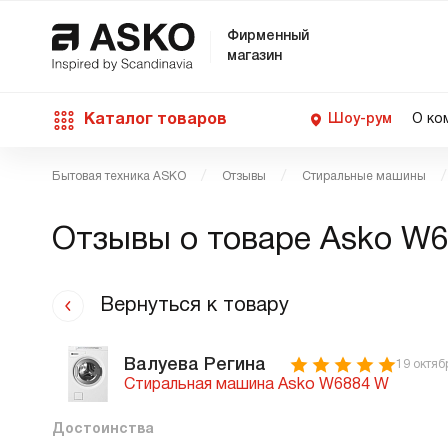
Фирменный
магазин
Каталог товаров
Шоу-рум
О ко
Бытовая техника ASKO
Отзывы
Стиральные машины
П
С
С
Д
Техника для кухни
Отзывы о товаре
Asko W6
п
Ш
О
О
С
Д
В
М
Уход за бельем
Вернуться к товару
П
Б
П
Д
Asko Professional
Валуева Регина
19 октяб
Стиральная машина Asko W6884 W
В
Д
В
Достоинства
Аксессуары
В