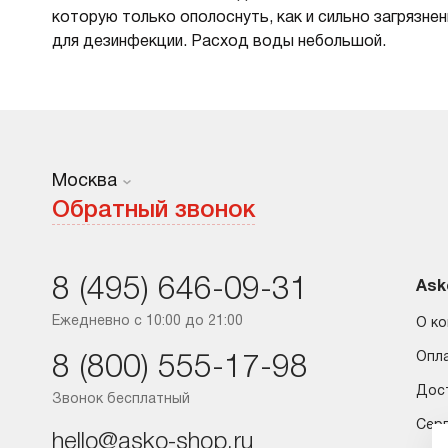
которую только ополоснуть, как и сильно загрязн
для дезинфекции. Расход воды небольшой.
Москва
Москва
Обратный звонок
Санкт-Петербург
8 (495) 646-09-31
Краснодар
Ask
Ежедневно с 10:00 до 21:00
О к
Ростов-на-Дону
Опл
8 (800) 555-17-98
Дос
Звонок бесплатный
Сер
hello@asko-shop.ru