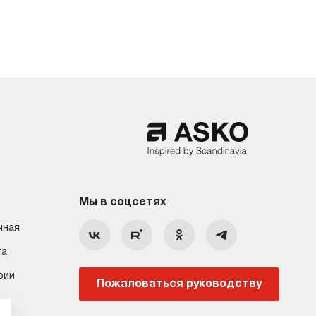
Мы в соцсетях
чная
та
рии
Пожаловаться руководству