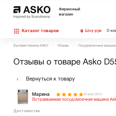
Фирменный
магазин
Каталог товаров
Шоу-рум
О ко
Бытовая техника ASKO
Отзывы
Посудомоечные машин
П
С
С
Д
Техника для кухни
Отзывы о товаре
Asko D5
п
Ш
О
О
С
Д
В
М
Уход за бельем
Вернуться к товару
П
Б
П
Д
Asko Professional
Марина
26 мая 2019
Встраиваемая посудомоечная машина As
В
Д
В
Достоинства
Аксессуары
В