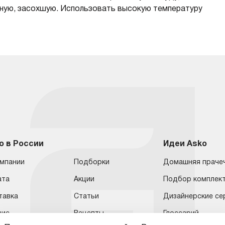
енную, засохшую. Использовать высокую температуру
o в России
Идеи Asko
омпании
Подборки
Домашняя праче
ата
Акции
Подбор комплек
тавка
Статьи
Дизайнерские се
вис
Рецепты
Глоссарий