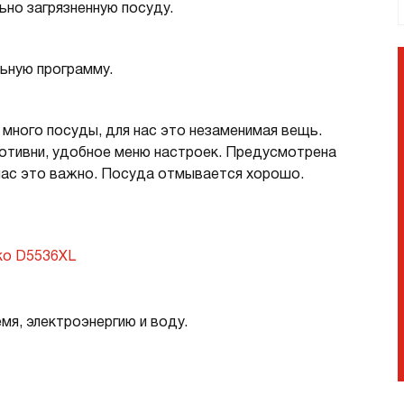
но загрязненную посуду.
страиваемые с отводом в
Итальянские
ентиляцию
азмером 120 см
ьную программу.
олодильники
Винные шкафы
много посуды, для нас это незаменимая вещь.
днокамерные
ротивни, удобное меню настроек. Предусмотрена
вухкамерные
 нас это важно. Посуда отмывается хорошо.
страиваемые
инные шкафы
орозильники
ko D5536XL
акууматоры
aft
я, электроэнергию и воду.
ытовые вакууматоры
страиваемые вакууматоры
акууматоры Elements