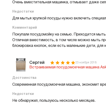
Очень вместительная машинка, отмывает даже силь
В
в
Недостатки
Р
Для мытья хрупкой посуды нужно включить специал
Комментарий
Х
Покупали посудомойку на семью. Приходится мыть 
О
Отличная вместимость, в том числе можно мыть п
Д
блокировка кнопок, если есть маленькие дети, для
В
В
М
Сергей
23 ноября 2018
Встраиваемая посудомоечная машина As
В
Достоинства
Cr
Современная посудомоечная машина, экономит врем
Б
В
Недостатки
В
Не обнаружил, пользуюсь несколько месяцев.