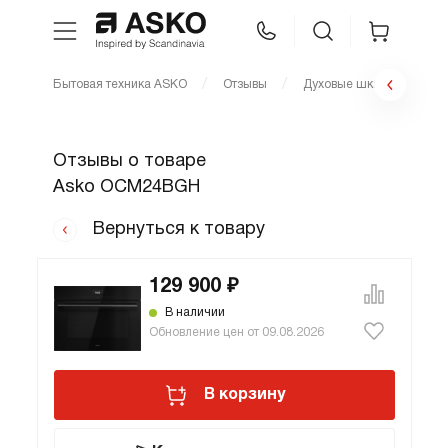
Бытовая техника ASKO
Отзывы
Духовые шкафы
К
WhatsApp
Сравнение
Избранное
Отзывы о товаре
Техника для кухни
Asko OCM24BGH
Уход за бельем
Вернуться к товару
Asko Professional
129 900 ₽
В наличии
Обновление цен от 09.08.2026
Аксессуары
В корзину
Шоу-рум