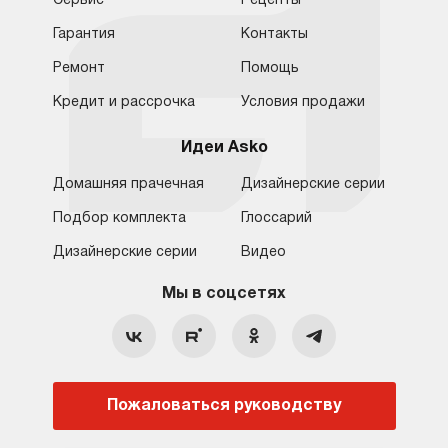
Сервис
Рецепты
шкаф на место.
Гарантия
Контакты
Ремонт
Помощь
Кредит и рассрочка
Условия продажи
Идеи Asko
Домашняя прачечная
Дизайнерские серии
Подбор комплекта
Глоссарий
Обратная связь
Москва
Дизайнерские серии
Видео
Москва
8 (800) 555-17-98
8 (495) 646-09-31
Мы в соцсетях
Санкт-Петербург
Бесплатно для регионов
Ежедневно с 10:00 до 21:00
hello@asko-shop.ru
Краснодар
О компании
Ремонт
Ростов-на-Дону
Пожаловаться руководству
Оплата
Контакты