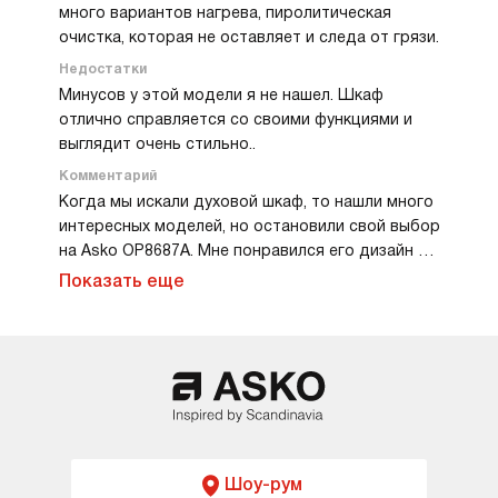
много вариантов нагрева, пиролитическая
очистка, которая не оставляет и следа от грязи.
Недостатки
Минусов у этой модели я не нашел. Шкаф
отлично справляется со своими функциями и
выглядит очень стильно..
Комментарий
Когда мы искали духовой шкаф, то нашли много
интересных моделей, но остановили свой выбор
на Asko OP8687A. Мне понравился его дизайн и
многочисленные функции, которые в нем
Показать еще
предусмотрены. Во-первых, я оценил дисплей с
панелью управления, который очень удобен в
использовании. Шкаф имеет много
автоматических режимов, включая
приготовление на пару, размораживание,
подогрев тарелок, пирог и многое другое. Все
программы можно настроить вручную или
выбрать автоматические, в зависимости от
Шоу-рум
типа блюда и продолжительности