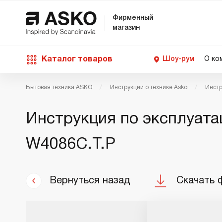
Фирменный
магазин
Каталог товаров
Шоу-рум
О ко
Бытовая техника ASKO
Инструкции о технике Asko
Инстр
П
С
С
Д
Техника для кухни
Инструкция по эксплуата
п
Ш
О
О
С
Д
W4086C.T.P
В
М
Уход за бельем
П
Б
П
Д
Asko Professional
Вернуться назад
Скачать 
В
Д
В
Аксессуары
В