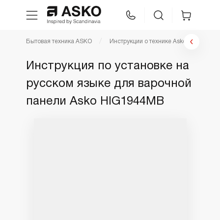
Бытовая техника ASKO
Инструкции о технике Asko
Инстр
WhatsApp
Сравнение
Избранное
Инструкция по установке на
русском языке для варочной
Техника для кухни
панели Asko HIG1944MB
Уход за бельем
Asko Professional
Аксессуары
Шоу-рум