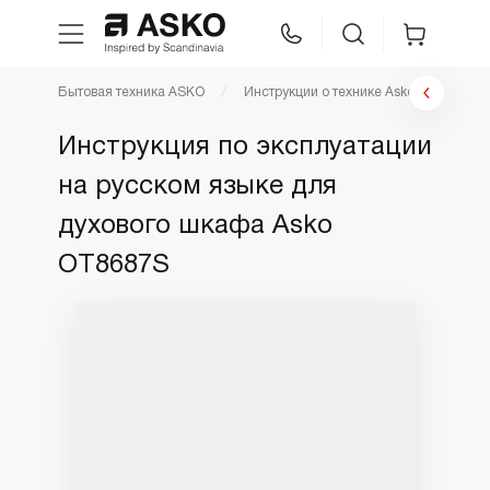
Бытовая техника ASKO
Инструкции о технике Asko
Инстр
WhatsApp
Сравнение
Избранное
Инструкция по эксплуатации
на русском языке для
Техника для кухни
духового шкафа Asko
Уход за бельем
OT8687S
Asko Professional
Аксессуары
Шоу-рум