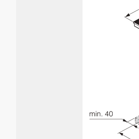
В
в
Р
Х
О
Д
В
В
М
В
Cr
Б
В
В