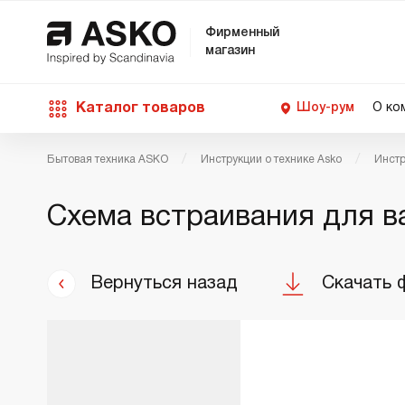
Фирменный
магазин
Каталог товаров
Шоу-рум
О ко
Бытовая техника ASKO
Инструкции о технике Asko
Инстр
П
С
С
Д
Техника для кухни
Схема встраивания для в
п
Ш
О
О
С
Д
В
М
Уход за бельем
Вернуться назад
Скачать 
П
Б
П
Д
Asko Professional
В
Д
В
Аксессуары
В