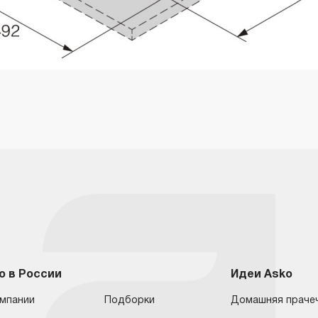
o в России
Идеи Asko
омпании
Подборки
Домашняя праче