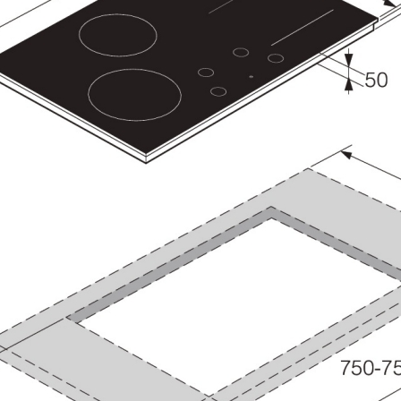
страиваемые с отводом в
Итальянские
ентиляцию
азмером 120 см
олодильники
Винные шкафы
днокамерные
вухкамерные
страиваемые
инные шкафы
орозильники
акууматоры
aft
ытовые вакууматоры
страиваемые вакууматоры
акууматоры Elements