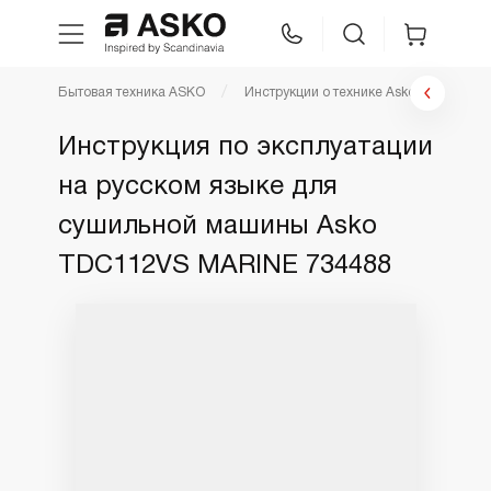
Бытовая техника ASKO
Инструкции о технике Asko
Инст
WhatsApp
Сравнение
Избранное
Инструкция по эксплуатации
на русском языке для
Техника для кухни
сушильной машины Asko
Уход за бельем
TDC112VS MARINE 734488
Asko Professional
Аксессуары
Шоу-рум