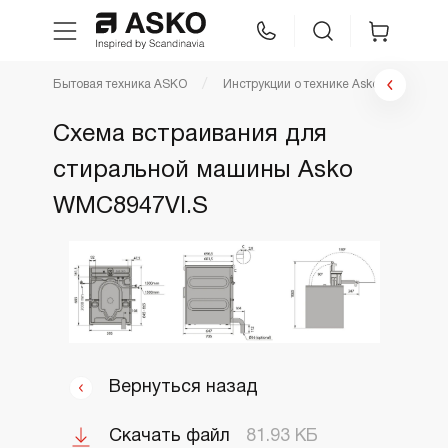
Бытовая техника ASKO
Инструкции о технике Asko
Инстр
WhatsApp
Сравнение
Избранное
Схема встраивания для
стиральной машины Asko
Техника для кухни
WMC8947VI.S
Уход за бельем
Asko Professional
Аксессуары
Вернуться назад
Шоу-рум
Скачать файл
81.93 КБ