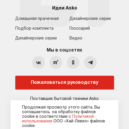
Идеи Asko
Домашняя прачечная
Дизайнерские серии
Подбор комплекта
Глоссарий
Обратная связь
Москва
Дизайнерские серии
Видео
Москва
8 (800) 555-17-98
8 (495) 646-09-31
Мы в соцсетях
Санкт-Петербург
Бесплатно для регионов
Ежедневно с 10:00 до 21:00
hello@asko-shop.ru
Краснодар
О компании
Ремонт
Ростов-на-Дону
Пожаловаться руководству
Оплата
Контакты
Доставка
Статьи и акции
Поставщик бытовой техники Asko
Сервисные центры
Кредит и рассрочка
Продолжая просмотр этого сайта, Вы
соглашаетесь на обработку файлов
Гарантия
Карта сайта
сооkie в соответствии с
Политикой
использования
ООО «Хай-Левел» файлов
сооkіе.