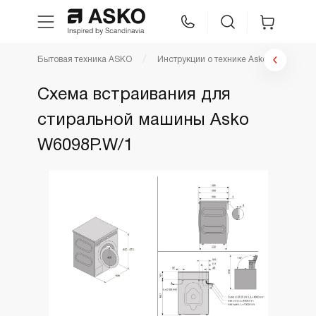
Бытовая техника ASKO
Инструкции о технике Asko
Инстр
WhatsApp
Сравнение
Избранное
Схема встраивания для
стиральной машины Asko
Техника для кухни
W6098P.W/1
Уход за бельем
Asko Professional
Аксессуары
Шоу-рум