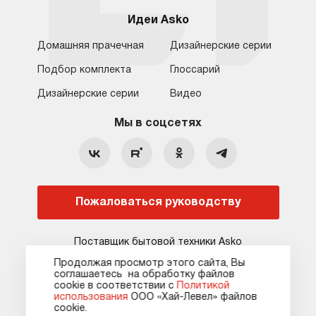
Идеи Asko
Домашняя прачечная
Дизайнерские серии
Подбор комплекта
Глоссарий
Обратная связь
Москва
Дизайнерские серии
Видео
Москва
8 (800) 555-17-98
8 (495) 646-09-31
Мы в соцсетях
Санкт-Петербург
Бесплатно для регионов
Ежедневно с 10:00 до 21:00
hello@asko-shop.ru
Краснодар
О компании
Ремонт
Ростов-на-Дону
Пожаловаться руководству
Оплата
Контакты
Доставка
Статьи и акции
Поставщик бытовой техники Asko
Сервисные центры
Кредит и рассрочка
Продолжая просмотр этого сайта, Вы
соглашаетесь на обработку файлов
Гарантия
Карта сайта
сооkie в соответствии с
Политикой
использования
ООО «Хай-Левел» файлов
сооkіе.