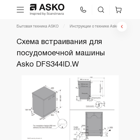
Бытовая техника ASKO
Инструкции о технике Asko
Инст
WhatsApp
Сравнение
Избранное
Схема встраивания для
посудомоечной машины
Техника для кухни
Asko DFS344ID.W
Уход за бельем
Asko Professional
Аксессуары
Шоу-рум