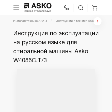
Бытовая техника ASKO
Инструкции о технике Asko
Инстр
WhatsApp
Сравнение
Избранное
Инструкция по эксплуатации
на русском языке для
Техника для кухни
стиральной машины Asko
Уход за бельем
W4086C.T/3
Asko Professional
Аксессуары
Шоу-рум