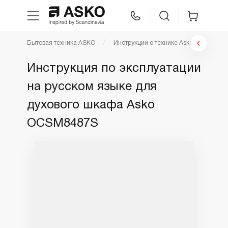
Бытовая техника ASKO
Инструкции о технике Asko
Инстр
WhatsApp
Сравнение
Избранное
Инструкция по эксплуатации
на русском языке для
Техника для кухни
духового шкафа Asko
Уход за бельем
OCSM8487S
Asko Professional
Аксессуары
Шоу-рум