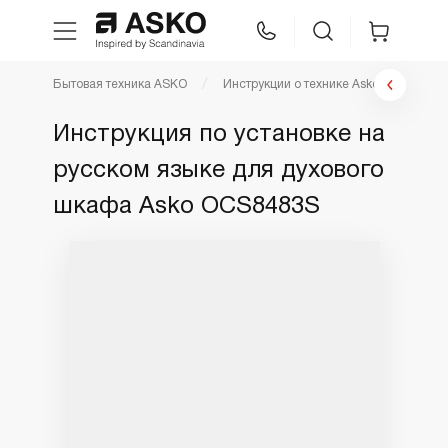
Бытовая техника ASKO
Инструкции о технике Asko
Инстр
WhatsApp
Сравнение
Избранное
Инструкция по установке на
русском языке для духового
Техника для кухни
шкафа Asko OCS8483S
Уход за бельем
Asko Professional
Аксессуары
Шоу-рум