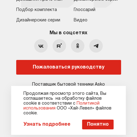
Подбор комплекта
Глоссарий
Обратная связь
Москва
Дизайнерские серии
Видео
Москва
8 (800) 555-17-98
8 (495) 646-09-31
Мы в соцсетях
Санкт-Петербург
Бесплатно для регионов
Ежедневно с 10:00 до 21:00
hello@asko-shop.ru
Краснодар
О компании
Ремонт
Ростов-на-Дону
Пожаловаться руководству
Оплата
Контакты
Доставка
Статьи и акции
Поставщик бытовой техники Asko
Сервисные центры
Кредит и рассрочка
Продолжая просмотр этого сайта, Вы
соглашаетесь на обработку файлов
Гарантия
Карта сайта
сооkie в соответствии с
Политикой
использования
ООО «Хай-Левел» файлов
сооkіе.
Карта сайта
Оферта
Политика конфиденциальности
Пожаловаться руководству
Узнать подробнее
Понятно
© 2010-2026 Официальный сайт asko-shop.ru