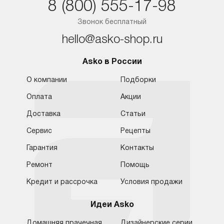
8 (800) 555-17-98
Ростов-на-Дону
Звонок бесплатный
hello@asko-shop.ru
Asko в России
О компании
Подборки
Оплата
Акции
Доставка
Статьи
Сервис
Рецепты
Гарантия
Контакты
Ремонт
Помощь
Кредит и рассрочка
Условия продажи
Идеи Asko
Домашняя прачечная
Дизайнерские серии