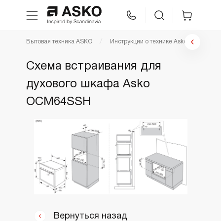
Бытовая техника ASKO
Инструкции о технике Asko
Инстр
WhatsApp
Сравнение
Избранное
Схема встраивания для
духового шкафа Asko
Техника для кухни
OCM64SSH
Уход за бельем
Asko Professional
Аксессуары
Шоу-рум
Вернуться назад