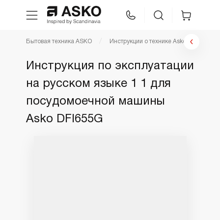
Бытовая техника ASKO
Инструкции о технике Asko
Инст
WhatsApp
Сравнение
Избранное
Инструкция по эксплуатации
на русском языке 1 1 для
Техника для кухни
посудомоечной машины
Уход за бельем
Asko DFI655G
Asko Professional
Аксессуары
Шоу-рум