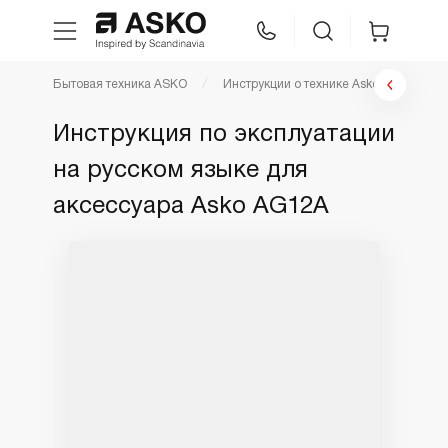
Бытовая техника ASKO
Инструкции о технике Asko
Инстр
WhatsApp
Сравнение
Избранное
Инструкция по эксплуатации
на русском языке для
Техника для кухни
аксессуара Asko AG12A
Уход за бельем
Asko Professional
Аксессуары
Шоу-рум