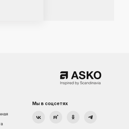
Мы в соцсетях
чная
та