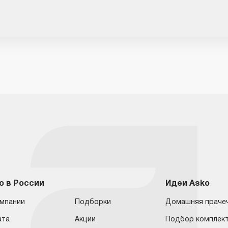
o в России
Идеи Asko
омпании
Подборки
Домашняя праче
ата
Акции
Подбор комплек