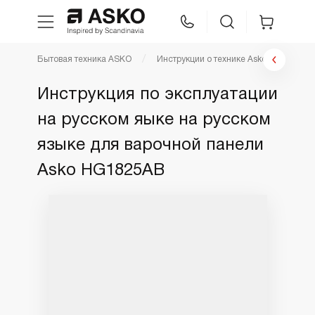
Бытовая техника ASKO
Инструкции о технике Asko
Инстр
WhatsApp
Сравнение
Избранное
Инструкция по эксплуатации
на русском яыке на русском
Техника для кухни
языке для варочной панели
Уход за бельем
Asko HG1825AB
Asko Professional
Аксессуары
Шоу-рум