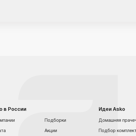
o в России
Идеи Asko
омпании
Подборки
Домашняя праче
ата
Акции
Подбор комплек