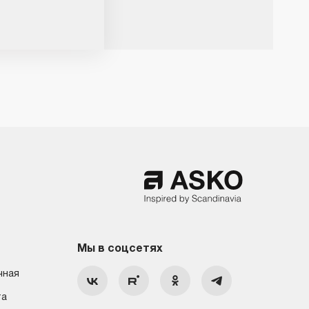
Мы в соцсетях
чная
та