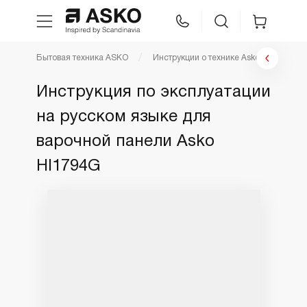
Бытовая техника ASKO
Инструкции о технике Asko
Инстр
WhatsApp
Сравнение
Избранное
Инструкция по эксплуатации
на русском языке для
Техника для кухни
варочной панели Asko
Уход за бельем
HI1794G
Asko Professional
Аксессуары
Шоу-рум