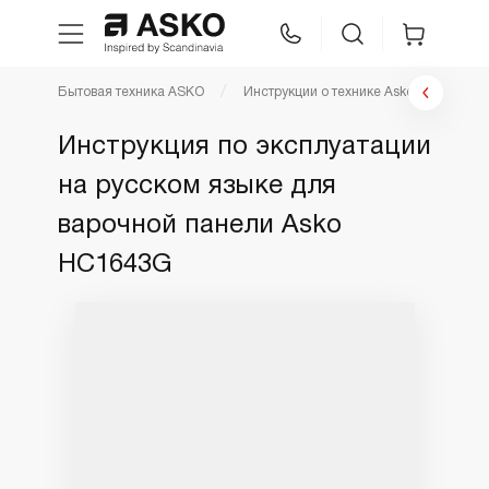
Бытовая техника ASKO
Инструкции о технике Asko
Инстр
WhatsApp
Сравнение
Избранное
Инструкция по эксплуатации
на русском языке для
Техника для кухни
варочной панели Asko
Уход за бельем
HC1643G
Asko Professional
Аксессуары
Шоу-рум