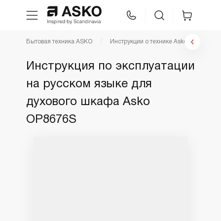
Бытовая техника ASKO
Инструкции о технике Asko
Инстр
WhatsApp
Сравнение
Избранное
Инструкция по эксплуатации
на русском языке для
Техника для кухни
духового шкафа Asko
Уход за бельем
OP8676S
Asko Professional
Аксессуары
Шоу-рум