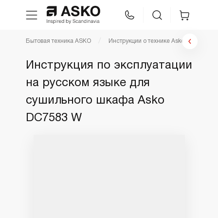
Бытовая техника ASKO
Инструкции о технике Asko
Инст
WhatsApp
Сравнение
Избранное
Инструкция по эксплуатации
на русском языке для
Техника для кухни
сушильного шкафа Asko
Уход за бельем
DC7583 W
Asko Professional
Аксессуары
Шоу-рум