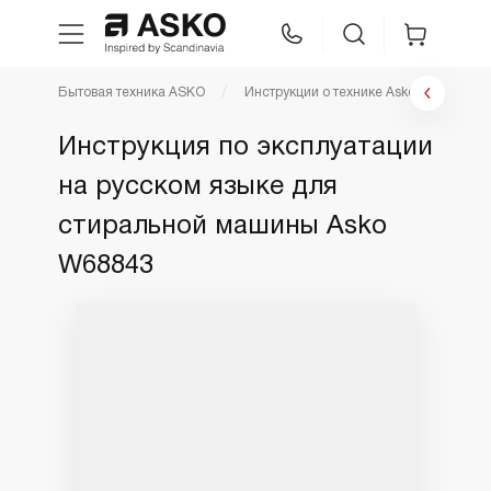
Бытовая техника ASKO
Инструкции о технике Asko
Инстр
WhatsApp
Сравнение
Избранное
Инструкция по эксплуатации
на русском языке для
Техника для кухни
стиральной машины Asko
Уход за бельем
W68843
Asko Professional
Аксессуары
Шоу-рум