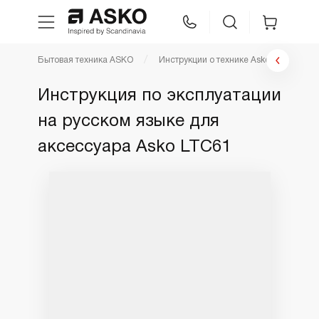
Бытовая техника ASKO
Инструкции о технике Asko
Инстр
WhatsApp
Сравнение
Избранное
Инструкция по эксплуатации
на русском языке для
Техника для кухни
аксессуара Asko LTC61
Уход за бельем
Asko Professional
Аксессуары
Шоу-рум