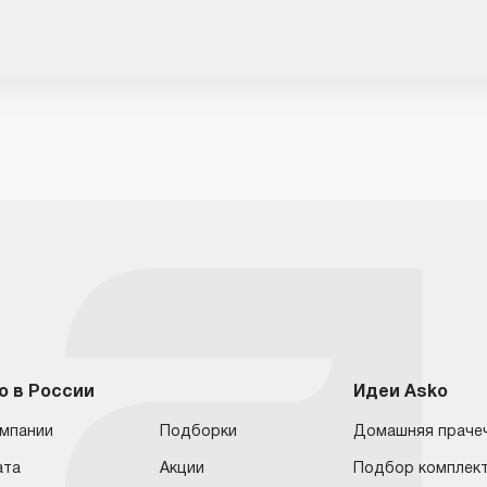
o в России
Идеи Asko
омпании
Подборки
Домашняя праче
ата
Акции
Подбор комплек