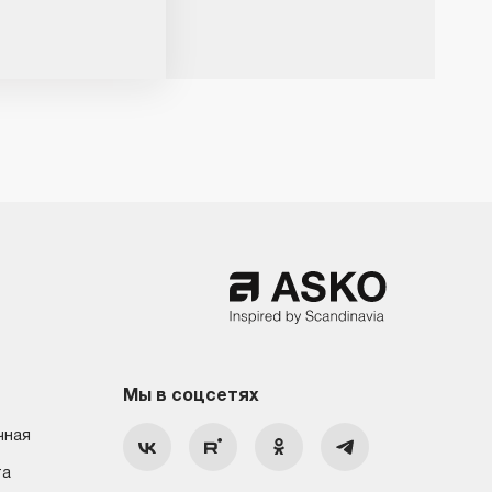
Мы в соцсетях
чная
та