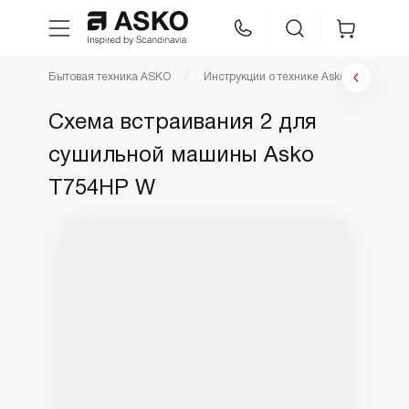
Бытовая техника ASKO
Инструкции о технике Asko
Инст
WhatsApp
Сравнение
Избранное
Схема встраивания 2 для
сушильной машины Asko
Техника для кухни
T754HP W
Уход за бельем
Asko Professional
Аксессуары
Шоу-рум