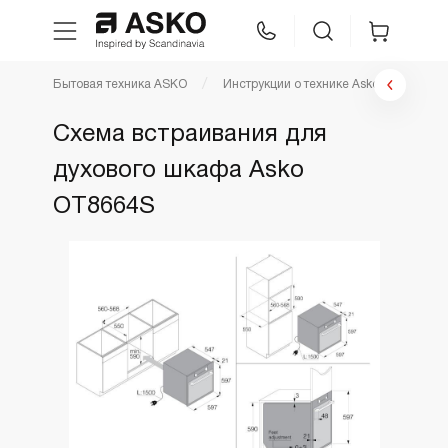
Бытовая техника ASKO
Инструкции о технике Asko
Инстр
WhatsApp
Сравнение
Избранное
Схема встраивания для
духового шкафа Asko
Техника для кухни
OT8664S
Уход за бельем
Asko Professional
Аксессуары
Шоу-рум