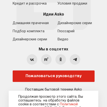
Кредит и рассрочка
Условия продажи
Идеи Asko
Домашняя прачечная
Дизайнерские серии
Подбор комплекта
Глоссарий
Обратная связь
Москва
Дизайнерские серии
Видео
Москва
8 (800) 555-17-98
8 (495) 646-09-31
Мы в соцсетях
Санкт-Петербург
Бесплатно для регионов
Ежедневно с 10:00 до 21:00
hello@asko-shop.ru
Краснодар
О компании
Ремонт
Ростов-на-Дону
Пожаловаться руководству
Оплата
Контакты
Доставка
Статьи и акции
Поставщик бытовой техники Asko
Сервисные центры
Кредит и рассрочка
Продолжая просмотр этого сайта, Вы
соглашаетесь на обработку файлов
Гарантия
Карта сайта
сооkie в соответствии с
Политикой