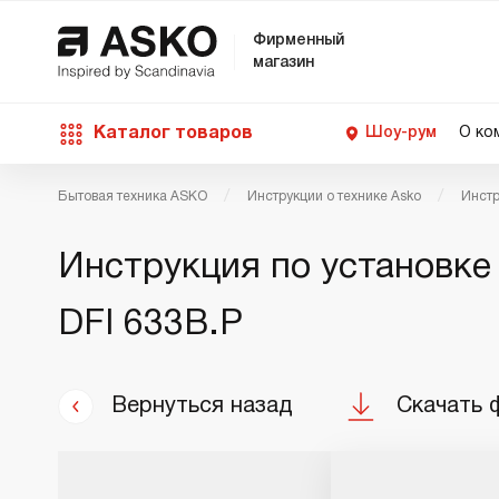
Фирменный
магазин
Каталог товаров
Шоу-рум
О ко
Бытовая техника ASKO
Инструкции о технике Asko
Инстр
П
С
С
Д
Техника для кухни
Инструкция по установке
п
Ш
О
О
С
Д
DFI 633B.P
В
М
Уход за бельем
П
Б
П
Д
Asko Professional
Вернуться назад
Скачать 
В
Д
В
Аксессуары
В