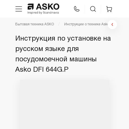
Бытовая техника ASKO
Инструкции о технике Asko
Инст
WhatsApp
Сравнение
Избранное
Инструкция по установке на
русском языке для
Техника для кухни
посудомоечной машины
Уход за бельем
Asko DFI 644G.P
Asko Professional
Аксессуары
Шоу-рум