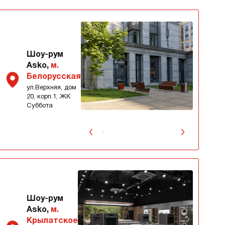
Шоу-рум
Asko,
м.
Белорусская
ул.Верхняя, дом
20, корп.1, ЖК
Суббота
Шоу-рум
Asko,
м.
Крылатское