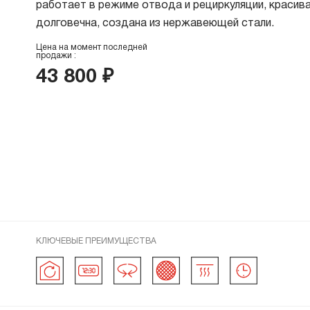
работает в режиме отвода и рециркуляции, красива
В
долговечна, создана из нержавеющей стали.
в
Р
Цена на момент последней
продажи
:
43 800 ₽
Х
О
Д
В
В
М
В
Cr
КЛЮЧЕВЫЕ ПРЕИМУЩЕСТВА
Б
В
В
Бесщеточный
EC-мотор
отличается
В режиме циркуляции прибор всасывает
долговечностью в эксплуатации