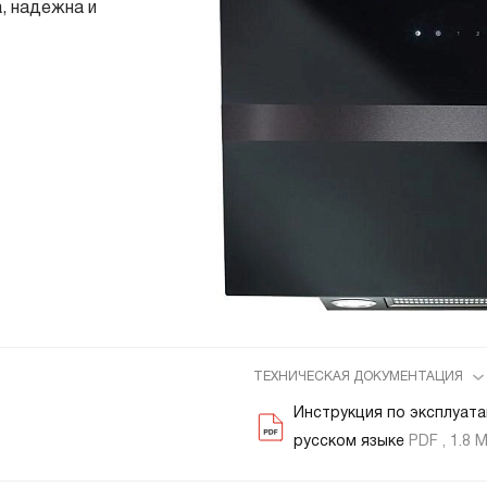
, надежна и
страиваемые с отводом в
Итальянские
ентиляцию
азмером 120 см
олодильники
Винные шкафы
днокамерные
вухкамерные
страиваемые
инные шкафы
орозильники
акууматоры
aft
ТЕХНИЧЕСКАЯ ДОКУМЕНТАЦИЯ
ытовые вакууматоры
Инструкция по эксплуата
страиваемые вакууматоры
русском языке
PDF , 1.8 
акууматоры Elements