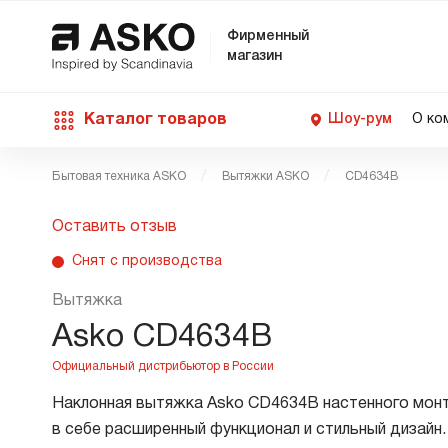
Фирменный
магазин
Каталог товаров
Шоу-рум
О ко
Бытовая техника ASKO
Вытяжки ASKO
CD4634B
П
С
С
Д
Техника для кухни
Оставить отзыв
п
Ш
О
Снят с производства
О
С
Д
В
М
Уход за бельем
Вытяжка
П
Б
Asko CD4634B
П
Д
Asko Professional
В
Д
Наклонная вытяжка Asko CD4634B настенного мон
В
в себе расширенный функционал и стильный дизайн
Аксессуары
В