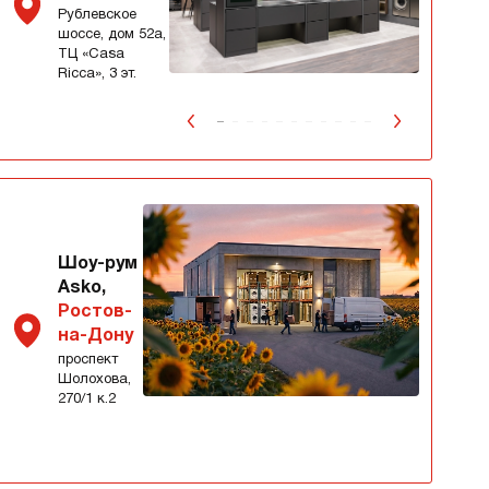
Рублевское
шоссе, дом 52а,
ТЦ «Сasa
Ricca», 3 эт.
Шоу-рум
Asko,
Ростов-
на-Дону
проспект
Шолохова,
270/1 к.2