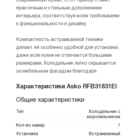
современную кухню. Этот прибор станет
практичным и стильным дополнением
интерьера, соответствуя всем требованиям
к функциональности и дизайну.
Компактность встраиваемой техники
делает её особенно удобной для установки,
даже если кухня не отличается большими
размерами. Холодильник легко скрывается
за мебельным фасадом благодаря
декоративной панели, которая заказывается
Характеристики Asko RFB31831EI
отдельно, с учётом выбранного типа
крепления. Данная модель оснащена
Общие характеристики
системой жёсткого монтажа (door on door),
что делает её интеграцию максимально
Тип
Холодильник с
морозильником
удобной. Увеличенная высота позволяет
Кол-во камер
1
использовать устройство в крупных
Установка
Встраиваемый
помещениях, таких как просторные кухни или