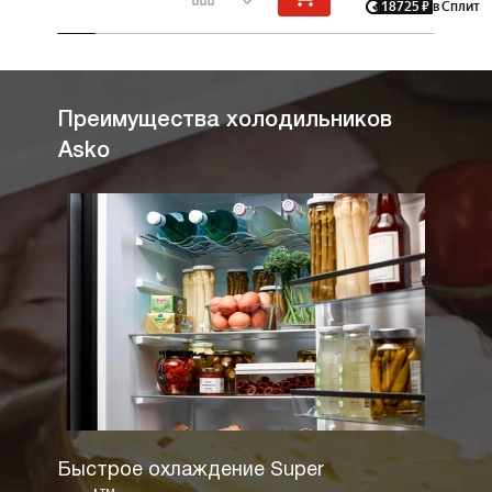
18725
₽
в Сплит
Преимущества холодильников
Asko
Быстрое охлаждение Super
Полны