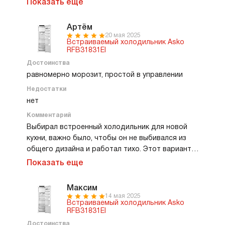
Показать еще
удобные, ничего не болтается. Холодильник не
шумит и не греется по бокам, что важно для
Артём
встраивания. Морозильное отделение
20 мая 2025
Встраиваемый холодильник Asko
сравнительно небольшое, но для меня хватает.
RFB31831EI
В целом ощущается как качественная техника,
Достоинства
которая не требует привыкания и просто
равномерно морозит, простой в управлении
делает свою работу.
Недостатки
нет
Комментарий
Выбирал встроенный холодильник для новой
кухни, важно было, чтобы он не выбивался из
общего дизайна и работал тихо. Этот вариант
полностью устроил. Холод распределяется
Показать еще
равномерно, продукты не перемерзают и не
портятся раньше времени. Полки удобно
Максим
переставлять, помещаются кастрюли и высокая
14 мая 2025
Встраиваемый холодильник Asko
посуда. Температура держится стабильно,
RFB31831EI
управление простое. В повседневном
Достоинства