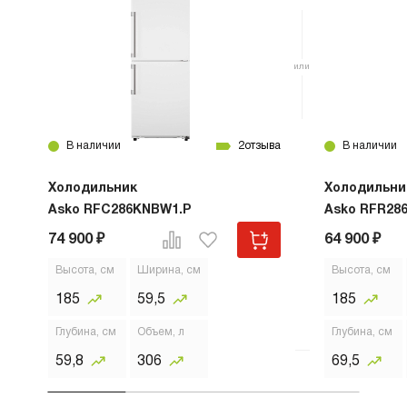
В наличии
2
отзыва
В наличии
Холодильник
Холодильни
Asko RFC286KNBW1.P
Asko RFR28
74 900 ₽
64 900 ₽
Высота, см
Ширина, см
Высота, см
185
59,5
185
Глубина, см
Объем, л
Глубина, см
59,8
306
69,5