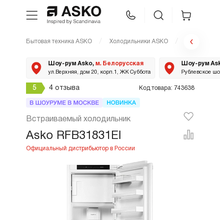
Бытовая техника ASKO
Холодильники ASKO
RFB31831EI
WhatsApp
Сравнение
Избранное
Шоу-рум Asko,
м. Белорусская
Шоу-рум As
ул.Верхняя, дом 20, корп.1, ЖК Суббота
Рублевское шос
Техника для кухни
5
4 отзыва
Код товара: 743638
Уход за бельем
Встраиваемый холодильник
Asko RFB31831EI
Asko Professional
Аксессуары
Шоу-рум