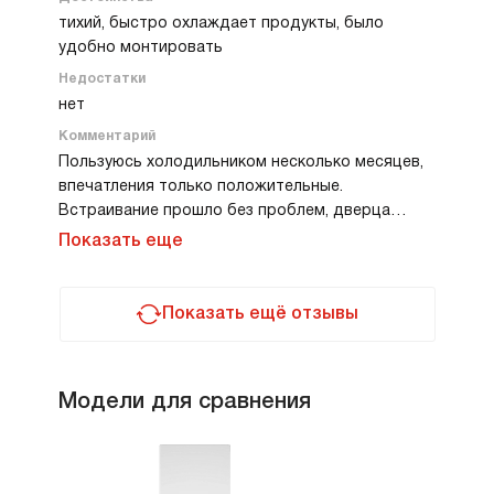
использовании вообще не напрягает, просто
тихий, быстро охлаждает продукты, было
работает и не требует внимания.
удобно монтировать
Недостатки
нет
Комментарий
Пользуюсь холодильником несколько месяцев,
впечатления только положительные.
Встраивание прошло без проблем, дверца
открывается плавно, ничего не скрипит. Внутри
Показать еще
все продумано — нормальный объем для семьи,
продукты удобно разложить по зонам.
Особенно нравится тихая работа, даже ночью
Показать ещё отзывы
его не слышно. Охлаждает быстро, после
загрузки большого количества продуктов
температура восстанавливается без скачков.
Модели для сравнения
Для меня это надежный рабочий вариант.