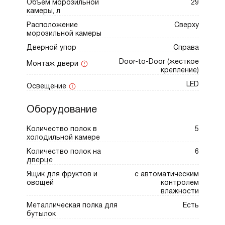
Объем морозильной
29
Дизайн изделия станет дополнительным
камеры, л
преимуществом. Универсальный внешний
Расположение
Сверху
вид под навесной фасад позволяет легко
морозильной камеры
интегрировать модель в любой интерьер.
Дверной упор
Справа
Однако стоит учесть, что декоративная
Door-to-Door (жесткое
Монтаж двери
крепление)
панель в комплект не входит и заказывается
LED
отдельно. Электронная система управления
Освещение
обеспечивает удобный контроль всех
Оборудование
параметров устройства — вы сможете с
лёгкостью настроить оптимальный уровень
Количество полок в
5
температуры.
холодильной камере
Количество полок на
6
дверце
Особого внимания заслуживают
Ящик для фруктов и
с автоматическим
функциональные возможности устройства:
овощей
контролем
– Режим суперохлаждения мгновенно
влажности
снижает температуру продуктов, продлевая
Металлическая полка для
Есть
бутылок
их срок хранения — это особенно полезно