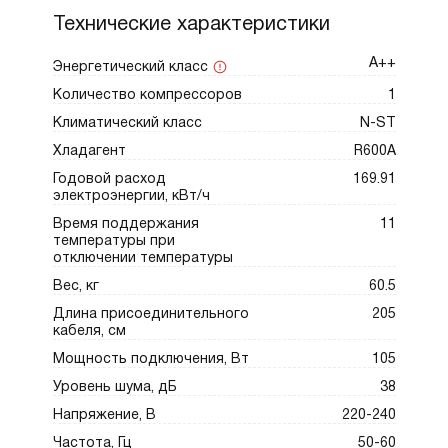
при размещении свежих или тёплых
Технические характеристики
продуктов.
– Даже при отключении электричества
А++
Энергетический класс
холодильник обеспечивает сохранение
Количество компрессоров
1
низкой температуры в морозильной камере
Климатический класс
N-ST
на протяжении 11 часов, что защитит
Хладагент
R600A
запасы от порчи.
Годовой расход
169.91
– Благодаря климатическому классу N-ST
электроэнергии, кВт/ч
устройство отлично работает в условиях
Время поддержания
11
температуры при
нашей географической зоны, справляясь с
отключении температуры
колебаниями температуры.
Вес, кг
60.5
Длина присоединительного
205
Asko RFB31831EI предоставляет все
кабеля, см
необходимые функции, чтобы стать
Мощность подключения, Вт
105
надёжным помощником на вашей кухне.
Уровень шума, дБ
38
Совокупность удобства, продуманного
Напряжение, В
220-240
дизайна и передовых технологий делает его
Частота, Гц
50-60