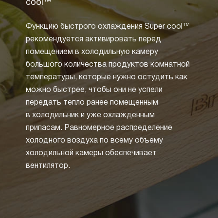
cool™
Технол
Функцию быстрого охлаждения Super cool™
извест
рекомендуется активировать перед
зарек
помещением в холодильную камеру
циркул
большого количества продуктов комнатной
воды 
температуры, которые нужно остудить как
холоди
можно быстрее, чтобы они не успели
образ
передать тепло ранее помещенным
от не
в холодильник и уже охлажденным
размо
припасам. Равномерное распределение
Но бо
холодного воздуха по всему объему
техник
холодильной камеры обеспечивает
систе
вентилятор.
Специ
и зас
циркул
таким 