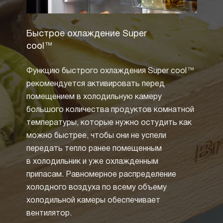
Быстрое охлаждение Super
Полны
cool™
Технол
Функцию быстрого охлаждения Super cool™
извест
рекомендуется активировать перед
зарек
помещением в холодильную камеру
циркул
большого количества продуктов комнатной
воды 
температуры, которые нужно остудить как
холоди
можно быстрее, чтобы они не успели
образ
передать тепло ранее помещенным
от не
в холодильник и уже охлажденным
размо
припасам. Равномерное распределение
Но бо
холодного воздуха по всему объему
техник
холодильной камеры обеспечивает
систе
вентилятор.
Специ