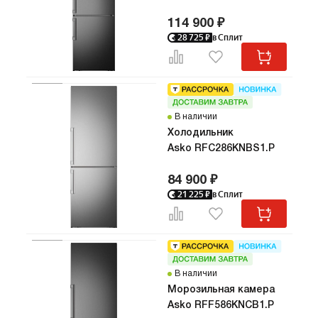
114 900 ₽
28 725
₽
в Сплит
В наличии
Холодильник
Asko RFC286KNBS1.P
84 900 ₽
21 225
₽
в Сплит
В наличии
Морозильная камера
Asko RFF586KNCB1.P