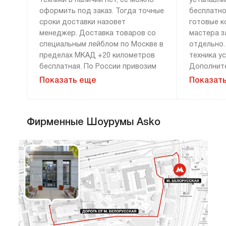
техники в наличии нет, ее можно
устанавли
оформить под заказ. Тогда точные
бесплатно
сроки доставки назовет
готовые к
менеджер. Доставка товаров со
мастера з
специальным лейблом по Москве в
отдельно.
пределах МКАД +20 километров
техника у
бесплатная. По России привозим
Дополните
технику бесплатно, если сумма
демонтажу
Показать еще
Показат
заказа составляет 100 000 рублей
монтажу н
и более. Доставка за 0 рублей
оплачива
возможна только при 100%
расценки 
Фирменные Шоурумы Asko
предоплате. Дополнительные
менеджера
условия уточняйте у менеджера.
«Сервис».
гарантию 
и материа
Мы привозим технику к двери или к
прихожей. Перенос до места
установки оплачивается отдельно.
Стандартн
Чтобы при приемке техники не
в себя: сн
возникло сложностей, помните:
транспорт
сотрудники компании не могут
разблокир
снимать выступающие части, ручки
необходим