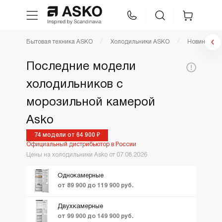
Фильтр холодильники
Бытовая техника ASKO
Холодильники ASKO
Новинки
WhatsApp
Сравнение
Избранное
Новинки
Последние модели
По популярности
Цена,
холодильников с
Техника для кухни
56900
840000
Тип:
Устан
руб:
Цена по возрастанию
морозильной камерой
Ещё фильтры
Вид
ТОП лучших
Уход за бельем
Винный шкаф
Asko
Морозильный ш
Акции и Скидки
74 модели от 64 900 ₽
Asko Professional
Официальный дистрибьютор в России
Холодильная ка
Цены на холодильники Asko от 07.08.2026
Холодильник с
морозильником
Аксессуары
Однокамерные
от 89 900 до 119 900 руб.
Шоу-рум
Двухкамерные
от 99 900 до 149 900 руб.