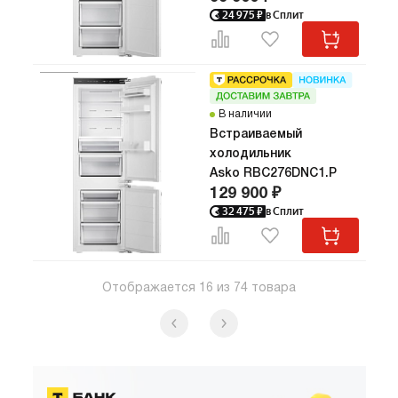
24 975
₽
в Сплит
В наличии
Встраиваемый
холодильник
Asko RBC276DNC1.P
129 900 ₽
32 475
₽
в Сплит
Отображается
16
из
74
товара