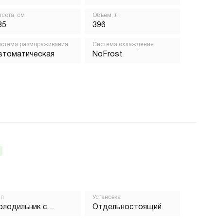
орозильником
сота, см
Объем, л
85
396
стема размораживания
Система охлаждения
втоматическая
NoFrost
ип
Установка
олодильник с
Отдельностоящий
орозильником