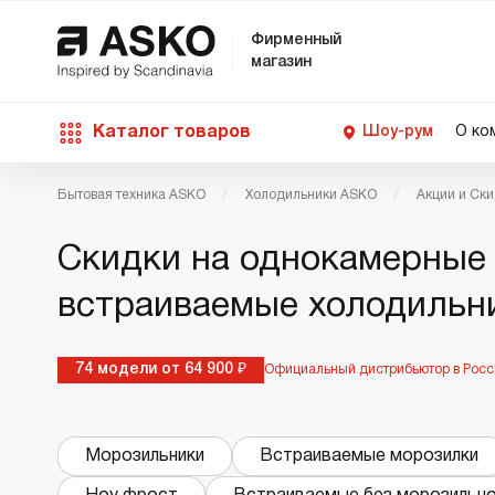
Фирменный
магазин
Каталог товаров
Шоу-рум
О ко
Бытовая техника ASKO
Холодильники ASKO
Акции и Ск
П
С
С
Д
Техника для кухни
Скидки на однокамерные
п
Ш
О
О
С
встраиваемые холодильн
Д
В
М
Уход за бельем
П
Б
74 модели от 64 900 ₽
Официальный дистрибьютор в Росс
П
Д
Asko Professional
В
Д
Морозильники
Встраиваемые морозилки
В
Аксессуары
В