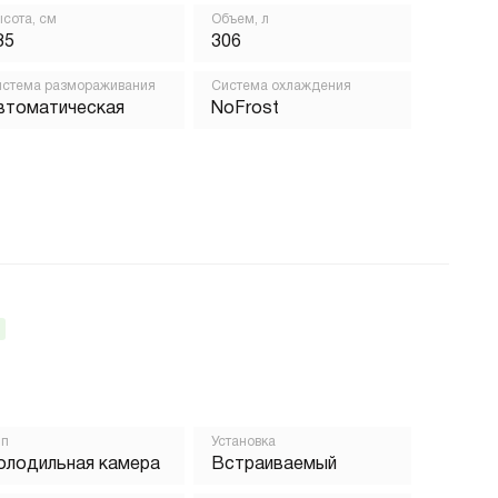
сота, см
Объем, л
85
306
стема размораживания
Система охлаждения
втоматическая
NoFrost
ип
Установка
олодильная камера
Встраиваемый