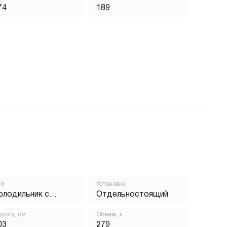
74
189
ип
Установка
олодильник с
Отдельностоящий
орозильником
сота, см
Объем, л
03
279