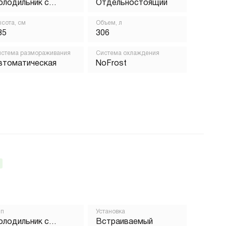
олодильник с
Отдельностоящий
орозильником
сота, см
Объем, л
85
306
стема размораживания
Система охлаждения
втоматическая
NoFrost
ип
Установка
олодильник с
Встраиваемый