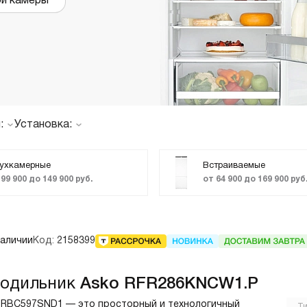
ой камеры
страиваемые с отводом в
Итальянские
ентиляцию
азмером 120 см
олодильники
Винные шкафы
днокамерные
вухкамерные
:
Установка:
страиваемые
инные шкафы
Винный шкаф
Встраиваемый
ухкамерные
Встраиваемые
орозильники
 99 900 до 149 900 руб.
от 64 900 до 169 900 руб
Морозильный шкаф
Отдельностоящий
Холодильная камера
акууматоры
Холодильник с
морозильником
aft
наличии
Код:
2158399
ытовые вакууматоры
страиваемые вакууматоры
акууматоры Elements
лодильник
Asko RFR286KNCW1.P
RBC597SND1 — это просторный и технологичный
Т