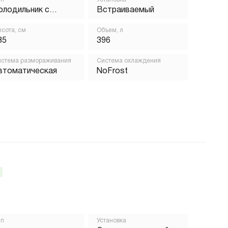
олодильник с
Встраиваемый
орозильником
сота, см
Объем, л
85
396
стема размораживания
Система охлаждения
втоматическая
NoFrost
ип
Установка