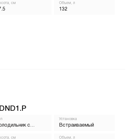
сота, см
Объем, л
7.5
132
DND1.P
ип
Установка
олодильник с
Встраиваемый
орозильником
сота, см
Объем, л