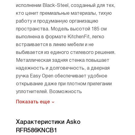
исполнении Black-Steel, созданный для тех,
кто ценит премиальные материалы, тихую
работу и продуманную организацию
пространства. Модель высотой 185 см
выполнена в формате KitchenFit, легко
встраивается в линию мебели и не
выбивается из единого стилевого решения.
Металлическая задняя стенка повышает
надежность и долговечность, а дверная
ручка Easy Open обеспечивает удобное
открывание даже при плотном прилегании
уплотнителей. Возможность
перенавешивания двери дает свободу при
Показать еще
планировке кухни.
Общий объем 382 литра позволяет хранить
Характеристики Asko
крупные запасы свежих продуктов. Внутри
RFR586KNCB1
все устроено для аккуратного и наглядного