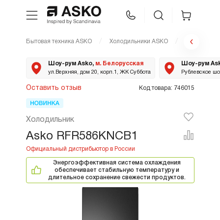
Бытовая техника ASKO
Холодильники ASKO
RFR586KNC
WhatsApp
Сравнение
Избранное
Шоу-рум Asko,
м. Белорусская
Шоу-рум As
ул.Верхняя, дом 20, корп.1, ЖК Суббота
Рублевское шос
Техника для кухни
Оставить отзыв
Код товара: 746015
Уход за бельем
Холодильник
Asko RFR586KNCB1
Asko Professional
Энергоэффективная система охлаждения
Аксессуары
обеспечивает стабильную температуру и
длительное сохранение свежести продуктов.
Шоу-рум