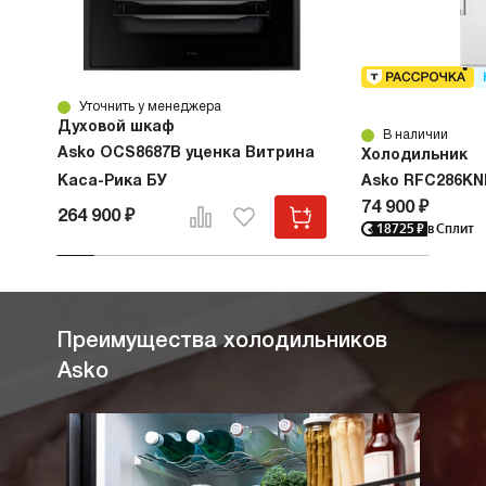
Уточнить у менеджера
Духовой шкаф
В наличии
Asko OCS8687B уценка Витрина
Холодильник
Каса-Рика БУ
Asko RFC286KN
74 900 ₽
264 900 ₽
18725
₽
в Сплит
Преимущества холодильников
Asko