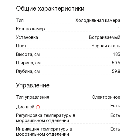
размещения: пять стеклянных полок на
Общие характеристики
двери, стеклянные полки с окантовкой из
нержавеющей стали и выдвижные ящики на
Тип
Холодильная камера
телескопических направляющих. Три
Кол-во камер
1
отдельные зоны Durafresh поддерживают
Установка
Встраиваемый
нужный баланс температуры и влажности,
Цвет
Черная сталь
чтобы овощи, зелень, рыба и молочные
Высота, см
185
продукты дольше оставались свежими и
Ширина, см
59.5
сохраняли текстуру. Автоматический
Глубина, см
59.8
контроль влажности избавляет от ручных
настроек, а боковая система подсветки
Управление
равномерно освещает весь объем без
Тип управления
Электронное
теней и бликов.
Сердце модели — система Total NoFrost,
Есть
Дисплей
исключающая образование инея и
Регулировка температуры в
Есть
конденсата. Интеллектуальный адаптивный
морозильном отделении
контроль температуры анализирует
Индикация температуры в
Есть
морозильном отделении