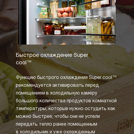
Быстрое охлаждение Super
Полны
cool™
Технол
Функцию быстрого охлаждения Super cool™
извест
рекомендуется активировать перед
зарек
помещением в холодильную камеру
циркул
большого количества продуктов комнатной
воды 
температуры, которые нужно остудить как
холоди
можно быстрее, чтобы они не успели
образ
передать тепло ранее помещенным
от не
в холодильник и уже охлажденным
размо