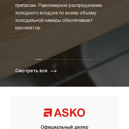
припасам. Равномерное распределение
Но бо
холодного воздуха по всему объему
техник
холодильной камеры обеспечивает
систе
вентилятор.
Специ
и зас
циркул
таким 
Смотреть все
Официальный дилер