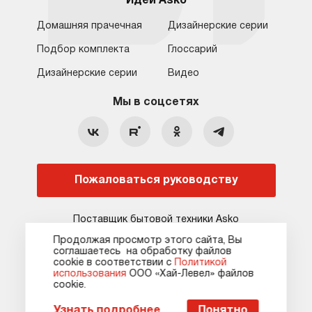
Идеи Asko
Домашняя прачечная
Дизайнерские серии
Подбор комплекта
Глоссарий
Обратная связь
Москва
Дизайнерские серии
Видео
Москва
8 (800) 555-17-98
8 (495) 646-09-31
Мы в соцсетях
Санкт-Петербург
Бесплатно для регионов
Ежедневно с 10:00 до 21:00
hello@asko-shop.ru
Краснодар
О компании
Ремонт
Ростов-на-Дону
Пожаловаться руководству
Оплата
Контакты
Доставка
Статьи и акции
Поставщик бытовой техники Asko
Сервисные центры
Кредит и рассрочка
Продолжая просмотр этого сайта, Вы
соглашаетесь на обработку файлов
Гарантия
Карта сайта
сооkie в соответствии с
Политикой
использования
ООО «Хай-Левел» файлов
сооkіе.
Карта сайта
Оферта
Политика конфиденциальности
Пожаловаться руководству
Узнать подробнее
Понятно