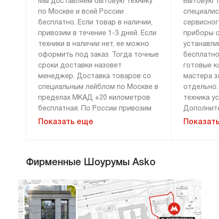
Мы доставляем бытовую технику
Бытовую т
по Москве и всей России
специалис
бесплатно. Если товар в наличии,
сервисног
привозим в течение 1-3 дней. Если
приборы с
техники в наличии нет, ее можно
устанавли
оформить под заказ. Тогда точные
бесплатно
сроки доставки назовет
готовые к
менеджер. Доставка товаров со
мастера з
специальным лейблом по Москве в
отдельно.
пределах МКАД +20 километров
техника у
бесплатная. По России привозим
Дополните
технику бесплатно, если сумма
демонтажу
Показать еще
Показат
заказа составляет 100 000 рублей
монтажу н
и более. Доставка за 0 рублей
оплачива
возможна только при 100%
расценки 
Фирменные Шоурумы Asko
предоплате. Дополнительные
менеджера
условия уточняйте у менеджера.
«Сервис».
гарантию 
и материа
Мы привозим технику к двери или к
прихожей. Перенос до места
установки оплачивается отдельно.
Стандартн