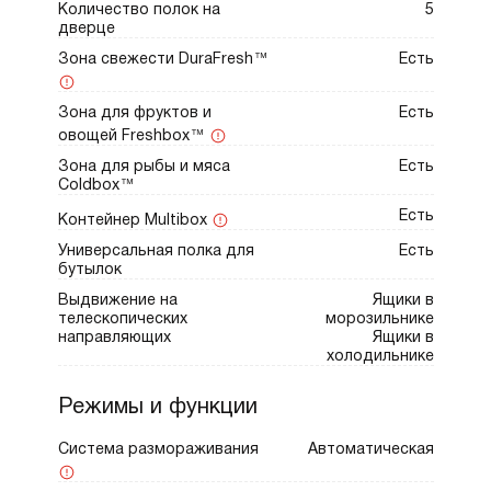
Количество полок на
5
«Вечеринка» для экспресс-охлаждения
дверце
напитков и режим «Шаббат». Звуковая
Зона свежести DuraFresh™
Есть
сигнализация своевременно предупредит об
открытой двери или повышении
Зона для фруктов и
Есть
температуры.
овощей Freshbox™
Зона для рыбы и мяса
Есть
Coldbox™
Есть
Контейнер Multibox
Универсальная полка для
Есть
бутылок
Выдвижение на
Ящики в
телескопических
морозильнике
направляющих
Ящики в
холодильнике
Режимы и функции
Система размораживания
Автоматическая