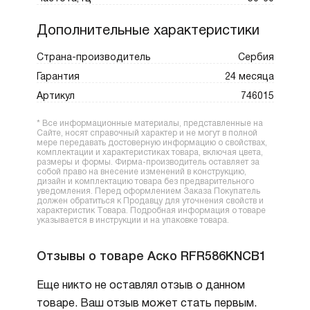
Дополнительные характеристики
Страна-производитель
Сербия
Гарантия
24 месяца
Артикул
746015
* Все информационные материалы, представленные на
Сайте, носят справочный характер и не могут в полной
мере передавать достоверную информацию о свойствах,
комплектации и характеристиках товара, включая цвета,
размеры и формы. Фирма-производитель оставляет за
собой право на внесение изменений в конструкцию,
дизайн и комплектацию товара без предварительного
уведомления. Перед оформлением Заказа Покупатель
должен обратиться к Продавцу для уточнения свойств и
характеристик Товара. Подробная информация о товаре
указывается в инструкции и на упаковке товара.
Отзывы о товаре Аско RFR586KNCB1
Еще никто не оставлял отзыв о данном
товаре. Ваш отзыв может стать первым.