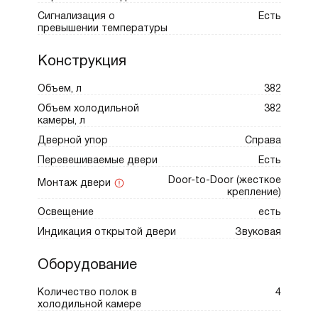
сценарии использования и стабилизирует
Сигнализация о
Есть
микроклимат, защищая продукты от
превышении температуры
перепадов. При необходимости функция
суперохлаждения быстро снижает
Конструкция
температуру после крупной покупки. Ночной
Объем, л
382
режим уменьшает яркость и шум,
Объем холодильной
382
поддерживая комфорт в темное время
камеры, л
суток. Уровень звука всего 34 дБ —
Дверной упор
Справа
холодильник практически бесшумен в
Перевешиваемые двери
Есть
повседневной работе.
Door-to-Door (жесткое
Монтаж двери
крепление)
Интерфейс с цветным 2,86" TFT-дисплеем
Освещение
есть
прост и нагляден. Встроенный модуль Wi‑Fi
Индикация открытой двери
Звуковая
позволяет управлять настройками удаленно
через приложение: активировать режимы,
Оборудование
изменять температуру, получать
Количество полок в
4
уведомления. Среди специальных функций —
холодильной камере
режим «Очистка» для поддержания гигиены,