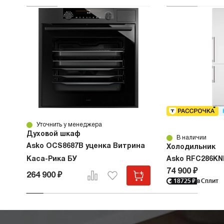
Уточнить у менеджера
Духовой шкаф
В наличии
Asko OCS8687B уценка Витрина
Холодильник
Каса-Рика БУ
Asko RFC286KN
74 900 ₽
264 900 ₽
18725
₽
в Сплит