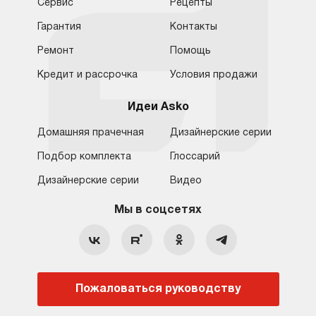
Сервис
Рецепты
Гарантия
Контакты
Ремонт
Помощь
Кредит и рассрочка
Условия продажи
Идеи Asko
Домашняя прачечная
Дизайнерские серии
Подбор комплекта
Глоссарий
Обратная связь
Москва
Дизайнерские серии
Видео
Москва
8 (800) 555-17-98
8 (495) 646-09-31
Мы в соцсетях
Санкт-Петербург
Бесплатно для регионов
Ежедневно с 10:00 до 21:00
hello@asko-shop.ru
Краснодар
О компании
Ремонт
Ростов-на-Дону
Пожаловаться руководству
Оплата
Контакты