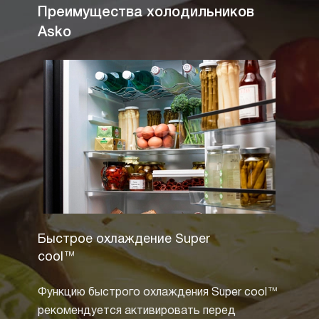
Преимущества холодильников
Asko
Быстрое охлаждение Super
Полны
cool™
Технол
Функцию быстрого охлаждения Super cool™
извест
рекомендуется активировать перед
зарек