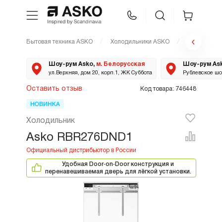
Бытовая техника ASKO
Холодильники ASKO
RBR276DND
WhatsApp
Сравнение
Избранное
Шоу-рум Asko,
м. Белорусская
Шоу-рум As
ул.Верхняя, дом 20, корп.1, ЖК Суббота
Рублевское шос
Техника для кухни
Оставить отзыв
Код товара: 746448
Уход за бельем
Холодильник
Asko RBR276DND1
Asko Professional
Удобная Door‑on‑Door конструкция и
Аксессуары
перенавешиваемая дверь для лёгкой установки.
Шоу-рум