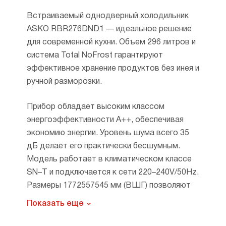
Встраиваемый однодверный холодильник
ASKO RBR276DND1 — идеальное решение
для современной кухни. Объем 296 литров и
система Total NoFrost гарантируют
эффективное хранение продуктов без инея и
ручной разморозки.
Прибор обладает высоким классом
энергоэффективности A++, обеспечивая
экономию энергии. Уровень шума всего 35
дБ делает его практически бесшумным.
Модель работает в климатическом классе
SN–T и подключается к сети 220–240V/50Hz.
Размеры 1772557545 мм (ВШГ) позволяют
легко интегрировать холодильник в кухонный
Показать еще
гарнитур. Пластиковая задняя стенка,
перенавешиваемая дверь с жестким