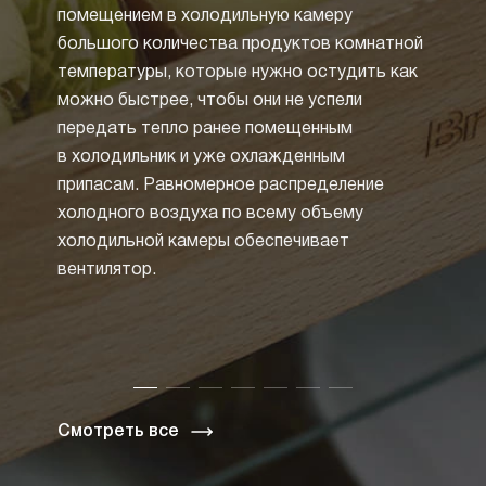
помещением в холодильную камеру
циркул
большого количества продуктов комнатной
воды 
температуры, которые нужно остудить как
холоди
можно быстрее, чтобы они не успели
образ
передать тепло ранее помещенным
от не
в холодильник и уже охлажденным
размо
припасам. Равномерное распределение
Но бо
холодного воздуха по всему объему
техник
холодильной камеры обеспечивает
систе
вентилятор.
Специ
и зас
циркул
таким 
Смотреть все