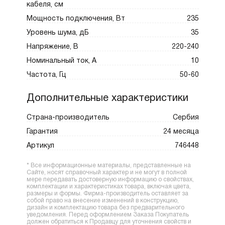
кабеля, см
Мощность подключения, Вт
235
Уровень шума, дБ
35
Напряжение, В
220-240
Номинальный ток, А
10
Частота, Гц
50-60
Дополнительные характеристики
Страна-производитель
Сербия
Гарантия
24 месяца
Артикул
746448
* Все информационные материалы, представленные на
Сайте, носят справочный характер и не могут в полной
мере передавать достоверную информацию о свойствах,
комплектации и характеристиках товара, включая цвета,
размеры и формы. Фирма-производитель оставляет за
собой право на внесение изменений в конструкцию,
дизайн и комплектацию товара без предварительного
уведомления. Перед оформлением Заказа Покупатель
должен обратиться к Продавцу для уточнения свойств и