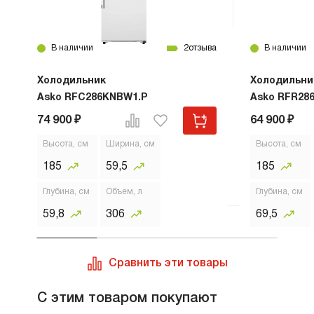
В наличии
2
отзыва
В наличии
Холодильник
Холодильни
Asko RFC286KNBW1.P
Asko RFR28
74 900 ₽
64 900 ₽
Высота, см
Ширина, см
Высота, см
185
59,5
185
Глубина, см
Объем, л
Глубина, см
59,8
306
69,5
Сравнить эти товары
С этим товаром покупают