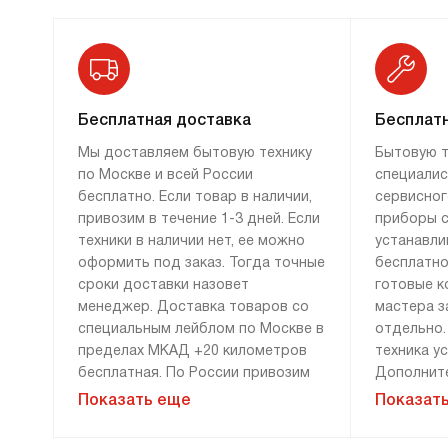
Бесплатная доставка
Бесплатн
Мы доставляем бытовую технику
Бытовую т
по Москве и всей России
специалис
бесплатно. Если товар в наличии,
сервисног
привозим в течение 1-3 дней. Если
приборы с
техники в наличии нет, ее можно
устанавли
оформить под заказ. Тогда точные
бесплатно
сроки доставки назовет
готовые к
менеджер. Доставка товаров со
мастера з
специальным лейблом по Москве в
отдельно.
пределах МКАД +20 километров
техника у
бесплатная. По России привозим
Дополните
технику бесплатно, если сумма
демонтажу
Показать еще
Показат
заказа составляет 100 000 рублей
монтажу н
и более. Доставка за 0 рублей
оплачива