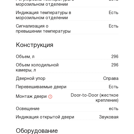
продлевающим их срок хранения.
морозильном отделении
Индикация температуры в
Есть
морозильном отделении
Управление осуществляется через LED-
Сигнализация о
Есть
превышении температуры
дисплей New icon с функцией WiFi,
позволяющей удаленно контролировать
Конструкция
параметры. Устройство поддерживает
Объем, л
296
адаптивный контроль температуры и
режимы: "Супер охлаждение", "Режим
Объем холодильной
296
камеры, л
очистки", "Режим вечеринки" и "Режим
Дверной упор
Справа
Шаббат". Звуковая сигнализация
Перевешиваемые двери
Есть
предупреждает об открытой двери или
Door-to-Door (жесткое
неисправностях. В комплектацию также
Монтаж двери
крепление)
входит пластиковый мультибокс. ASKO
Освещение
есть
RBR276DND1 — гармония
Индикация открытой двери
Звуковая
функциональности, надежности и
современного стиля.
Оборудование