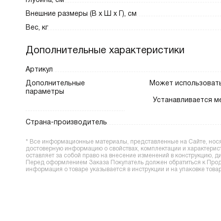
Глубина, см
Внешние размеры (В х Ш х Г), см
Вес, кг
Дополнительные характеристики
Артикул
Дополнительные
Может использовать
параметры
Устанавливается м
Страна-производитель
* Все информационные материалы, представленные на Сайте, носят
достоверную информацию о свойствах, комплектации и характерис
оставляет за собой право на внесение изменений в конструкцию, 
Перед оформлением Заказа Покупатель должен обратиться к Прода
информация о товаре указывается в инструкции и на упаковке товар