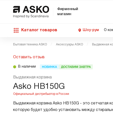
Фирменный
магазин
Каталог товаров
Шоу-рум
О ко
Бытовая техника ASKO
Аксессуары ASKO
Выдвижная к
П
С
С
Д
Техника для кухни
Оставить отзыв
п
Ш
О
О
С
В наличии
Д
В
М
Уход за бельем
Выдвижная корзина
П
Б
Asko HB150G
П
Д
Asko Professional
В
Д
Выдвижная корзина Asko HB150G - это сетчатая ко
В
Аксессуары
которую будет удобно установить между стиральн
В