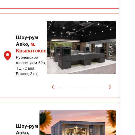
Шоу-рум
Asko,
м.
Крылатское
Рублевское
шоссе, дом 52а,
ТЦ «Сasa
Ricca», 3 эт.
Шоу-рум
Asko,