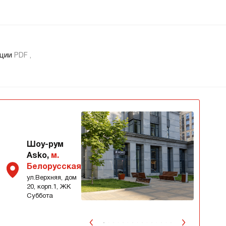
ации
PDF ,
Шоу-рум
Asko,
м.
Белорусская
ул.Верхняя, дом
20, корп.1, ЖК
Суббота