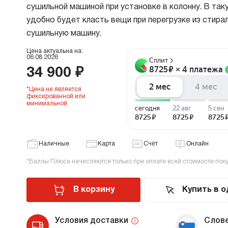
сушильной машиной при установке в колонну. В так
В
удобно будет класть вещи при перегрузке из стира
в
Р
сушильную машину.
Цена актуальна на:
06.08.2026
Х
34 900 ₽
О
Д
*Цена не является
фиксированной или
В
минимальной
В
М
Наличные
Карта
Счёт
Онлайн
В
*Баллы Плюса начисляются только при оплате всей стоимости пок
Cr
Б
В корзину
Купить в о
В
В
Условия доставки
Слов