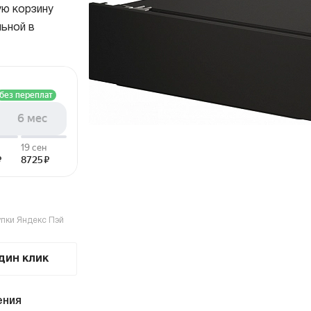
ую корзину
страиваемые с отводом в
Итальянские
льной в
ентиляцию
азмером 120 см
олодильники
Винные шкафы
днокамерные
вухкамерные
страиваемые
инные шкафы
орозильники
акууматоры
упки Яндекс Пэй
aft
ытовые вакууматоры
дин клик
страиваемые вакууматоры
акууматоры Elements
ения