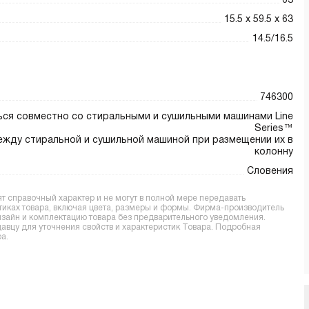
63
15.5 х 59.5 х 63
14.5/16.5
746300
ся совместно со стиральными и сушильными машинами Line
Series™
ежду стиральной и сушильной машиной при размещении их в
колонну
Словения
 справочный характер и не могут в полной мере передавать
тиках товара, включая цвета, размеры и формы. Фирма-производитель
дизайн и комплектацию товара без предварительного уведомления.
вцу для уточнения свойств и характеристик Товара. Подробная
а.