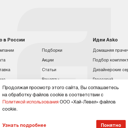
o в России
Идеи Asko
омпании
Подборки
Домашняя праче
ата
Акции
Подбор комплек
тавка
Статьи
Дизайнерские се
вис
Рецепты
Глоссарий
Продолжая просмотр этого сайта, Вы соглашаетесь
нтия
Контакты
Видео
на обработку файлов сооkie в соответствии с
онт
Помощь
Политикой использования
ООО «Хай-Левел» файлов
ит и рассрочка
Условия продажи
сооkіе.
Узнать подробнее
Понятно