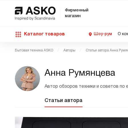
Фирменный
магазин
Каталог товаров
Шоу-рум
О ко
Бытовая техника ASKO
Авторы
Статьи автора Анна Румя
П
С
С
Д
Техника для кухни
п
Ш
О
Анна Румянцева
О
С
Д
В
М
Уход за бельем
Автор обзоров техники и советов по 
П
Б
П
Д
Статьи автора
Asko Professional
В
Д
В
Аксессуары
В