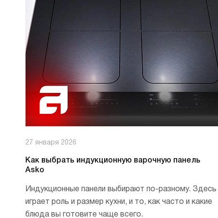
В
в
Р
Х
О
Д
В
В
М
27 января 2026
В
Как выбрать индукционную варочную панель
Cr
Asko
Б
В
Индукционные панели выбирают по-разному. Здесь
В
играет роль и размер кухни, и то, как часто и какие
блюда вы готовите чаще всего.