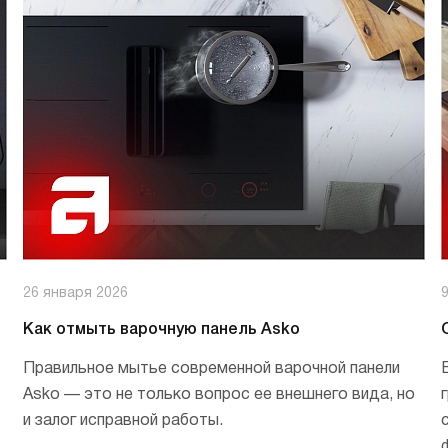
страиваемые с отводом в
Итальянские
ентиляцию
азмером 120 см
олодильники
Винные шкафы
днокамерные
вухкамерные
страиваемые
инные шкафы
орозильники
26 января 2026
акууматоры
Как отмыть варочную панель Asko
aft
ытовые вакууматоры
Правильное мытье современной варочной панели
страиваемые вакууматоры
Asko — это не только вопрос ее внешнего вида, но
акууматоры Elements
и залог исправной работы.