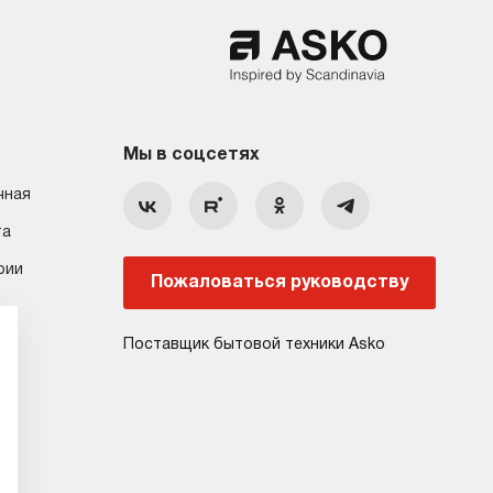
Мы в соцсетях
чная
та
рии
Пожаловаться руководству
Поставщик бытовой техники Asko