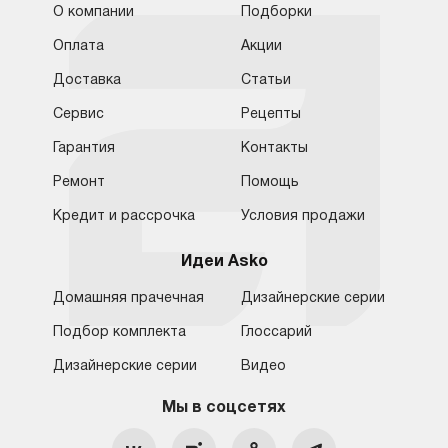
О компании
Подборки
Оплата
Акции
Доставка
Статьи
Сервис
Рецепты
Гарантия
Контакты
Ремонт
Помощь
Кредит и рассрочка
Условия продажи
Идеи Asko
Домашняя прачечная
Дизайнерские серии
Подбор комплекта
Глоссарий
Обратная связь
Москва
Дизайнерские серии
Видео
Москва
8 (800) 555-17-98
8 (495) 646-09-31
Мы в соцсетях
Санкт-Петербург
Бесплатно для регионов
Ежедневно с 10:00 до 21:00