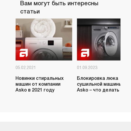
Вам могут быть интересны
клапан. Так повышается эффективность
Функция очищения позволяет освежать
статьи
работы.
воздух в кухне в течение 24 часов.
Встроенный диммер позволяет
регулировать уровень яркости
освещения.
В данной модели интенсивный режим
может достигнуть производительности
620 куб.м/час. После 6 минут работы
05.02.2021
01.09.2023
мощность автоматически снижается
Новинки стиральных
Блокировка люка
до ранее установленной настройки.
машин от компании
сушильной машины
Asko в 2021 году
Asko – что делать
После активации таймера устройство
автоматически выключится через
30 минут.