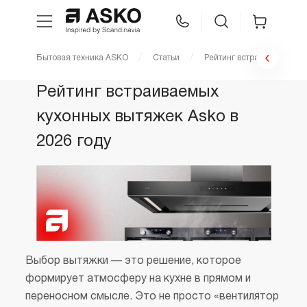
Бытовая техника ASKO
Статьи
Рейтинг встраиваемых ку
WhatsApp
Сравнение
Избранное
Рейтинг встраиваемых
кухонных вытяжек Asko в
Техника для кухни
2026 году
Уход за бельем
Asko Professional
Аксессуары
Выбор вытяжки — это решение, которое
формирует атмосферу на кухне в прямом и
Шоу-рум
переносном смысле. Это не просто «вентилятор