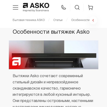
Бытовая техника ASKO
Статьи
Особенности вытяжек As
WhatsApp
Сравнение
Избранное
Особенности вытяжек Asko
Техника для кухни
Уход за бельем
Asko Professional
Вытяжки Asko сочетают современный
Аксессуары
стильный дизайн и непревзойденное
скандинавское качество, гармонично
интегрируются в любой кухонный интерьер.
Шоу-рум
Они представлены островными, настенными