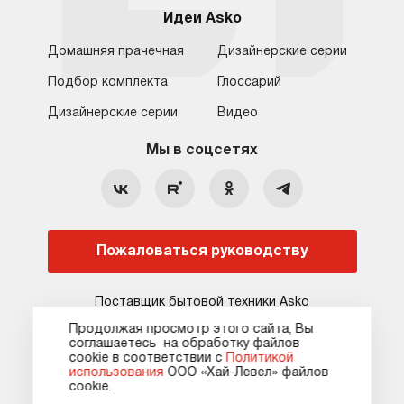
Идеи Asko
Домашняя прачечная
Дизайнерские серии
Подбор комплекта
Глоссарий
Обратная связь
Москва
Дизайнерские серии
Видео
Москва
8 (800) 555-17-98
8 (495) 646-09-31
Мы в соцсетях
Санкт-Петербург
Бесплатно для регионов
Ежедневно с 10:00 до 21:00
hello@asko-shop.ru
Краснодар
О компании
Ремонт
Ростов-на-Дону
Пожаловаться руководству
Оплата
Контакты
Доставка
Статьи и акции
Поставщик бытовой техники Asko
Сервисные центры
Кредит и рассрочка
Продолжая просмотр этого сайта, Вы
соглашаетесь на обработку файлов
Гарантия
Карта сайта
сооkie в соответствии с
Политикой
использования
ООО «Хай-Левел» файлов
сооkіе.