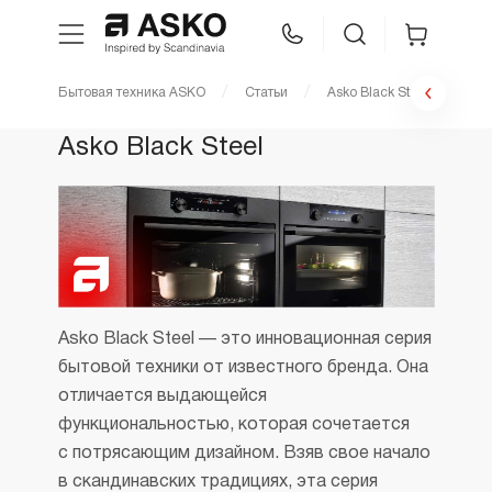
Бытовая техника ASKO
Статьи
Asko Black Steel
WhatsApp
Сравнение
Избранное
Asko Black Steel
Техника для кухни
Уход за бельем
Asko Professional
Asko Black Steel — это инновационная серия
бытовой техники от известного бренда. Она
Аксессуары
отличается выдающейся
функциональностью, которая сочетается
Шоу-рум
с потрясающим дизайном. Взяв свое начало
в скандинавских традициях, эта серия