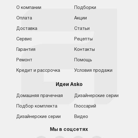
О компании
Подборки
Оплата
Акции
Доставка
Статьи
Сервис
Рецепты
Гарантия
Контакты
Ремонт
Помощь
Кредит и рассрочка
Условия продажи
Идеи Asko
Домашняя прачечная
Дизайнерские серии
Подбор комплекта
Глоссарий
Обратная связь
Москва
Дизайнерские серии
Видео
Москва
8 (800) 555-17-98
8 (495) 646-09-31
Мы в соцсетях
Санкт-Петербург
Бесплатно для регионов
Ежедневно с 10:00 до 21:00