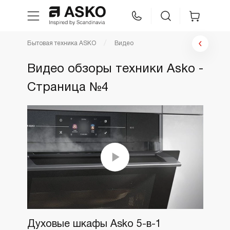
Бытовая техника ASKO
Видео
WhatsApp
Сравнение
Избранное
Видео обзоры техники Asko -
Страница №4
Техника для кухни
Уход за бельем
Asko Professional
Аксессуары
Шоу-рум
Духовые шкафы Asko 5-в-1