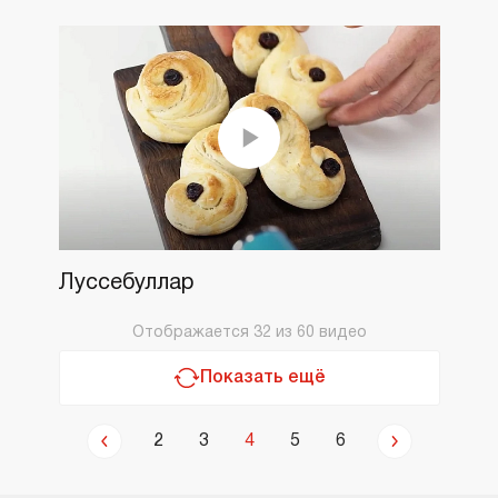
Луссебуллар
Отображается
32
из
60
видео
Показать ещё
2
3
4
5
6